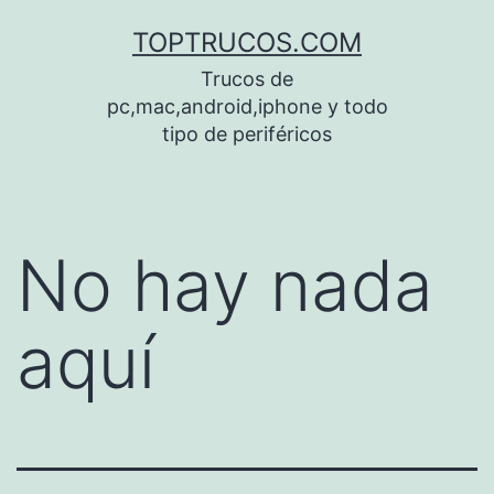
Saltar
TOPTRUCOS.COM
al
Trucos de
contenido
pc,mac,android,iphone y todo
tipo de periféricos
No hay nada
aquí