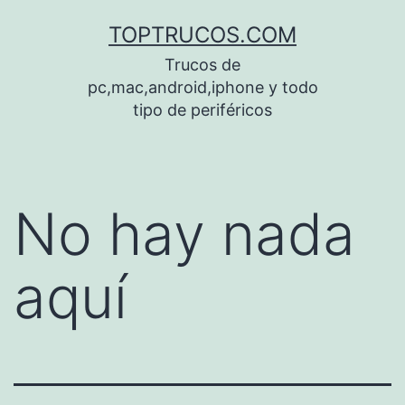
Saltar
TOPTRUCOS.COM
al
Trucos de
contenido
pc,mac,android,iphone y todo
tipo de periféricos
No hay nada
aquí