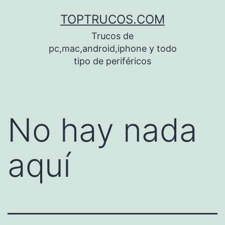
Saltar
TOPTRUCOS.COM
al
Trucos de
contenido
pc,mac,android,iphone y todo
tipo de periféricos
No hay nada
aquí