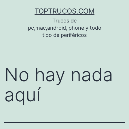
Saltar
TOPTRUCOS.COM
al
Trucos de
contenido
pc,mac,android,iphone y todo
tipo de periféricos
No hay nada
aquí