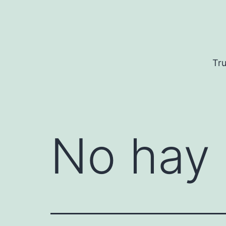
Saltar
al
contenido
Tru
No hay 