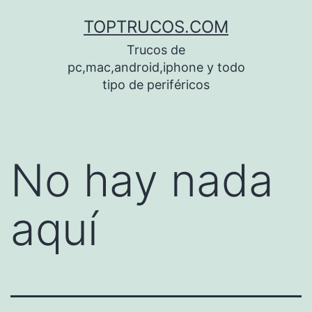
Saltar
TOPTRUCOS.COM
al
Trucos de
contenido
pc,mac,android,iphone y todo
tipo de periféricos
No hay nada
aquí