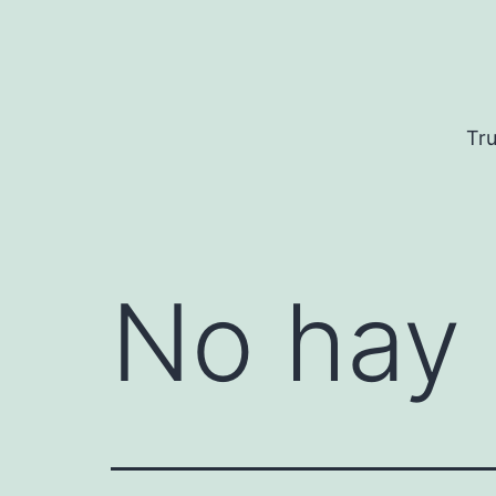
Saltar
al
contenido
Tru
No hay 