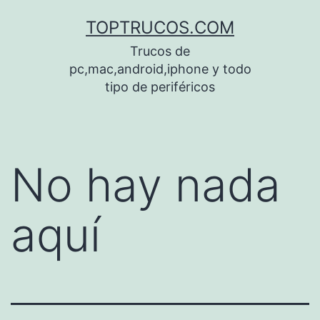
Saltar
TOPTRUCOS.COM
al
Trucos de
contenido
pc,mac,android,iphone y todo
tipo de periféricos
No hay nada
aquí