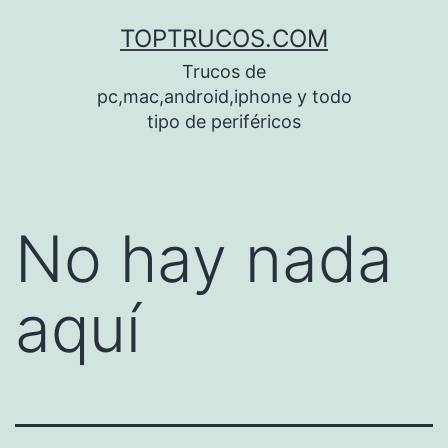
Saltar
TOPTRUCOS.COM
al
Trucos de
contenido
pc,mac,android,iphone y todo
tipo de periféricos
No hay nada
aquí