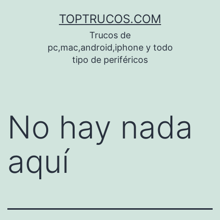
Saltar
TOPTRUCOS.COM
al
Trucos de
contenido
pc,mac,android,iphone y todo
tipo de periféricos
No hay nada
aquí