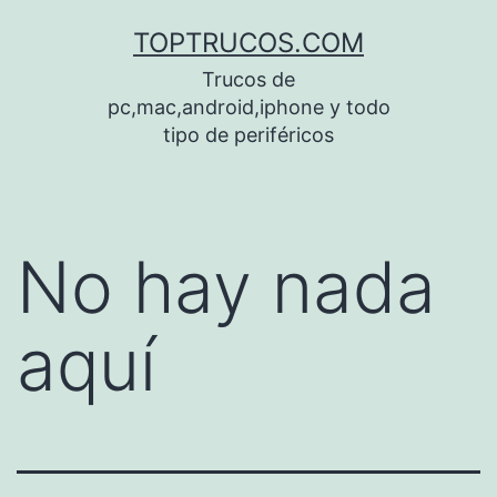
Saltar
TOPTRUCOS.COM
al
Trucos de
contenido
pc,mac,android,iphone y todo
tipo de periféricos
No hay nada
aquí