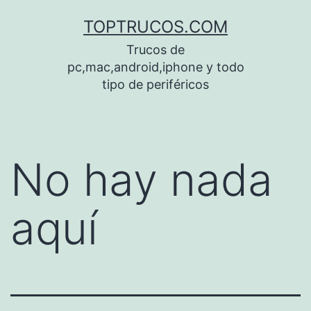
Saltar
TOPTRUCOS.COM
al
Trucos de
contenido
pc,mac,android,iphone y todo
tipo de periféricos
No hay nada
aquí