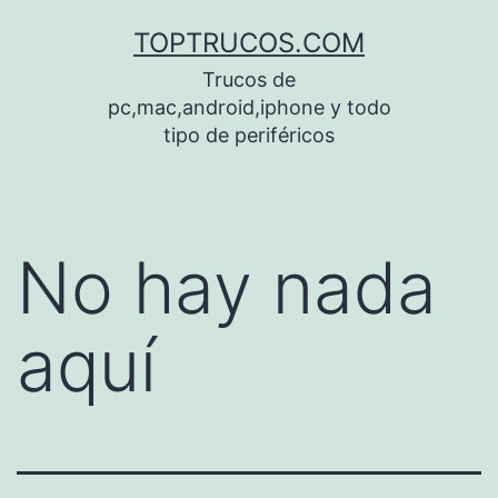
Saltar
TOPTRUCOS.COM
al
Trucos de
contenido
pc,mac,android,iphone y todo
tipo de periféricos
No hay nada
aquí