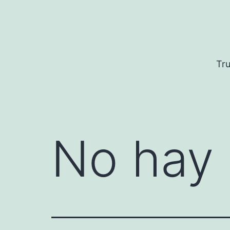
Saltar
al
contenido
Tru
No hay 