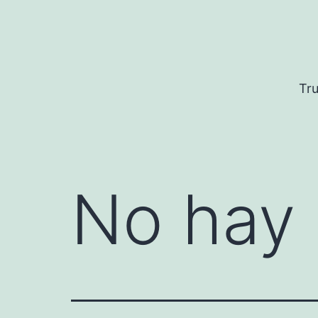
Saltar
al
contenido
Tru
No hay 