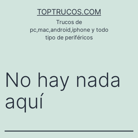
Saltar
TOPTRUCOS.COM
al
Trucos de
contenido
pc,mac,android,iphone y todo
tipo de periféricos
No hay nada
aquí