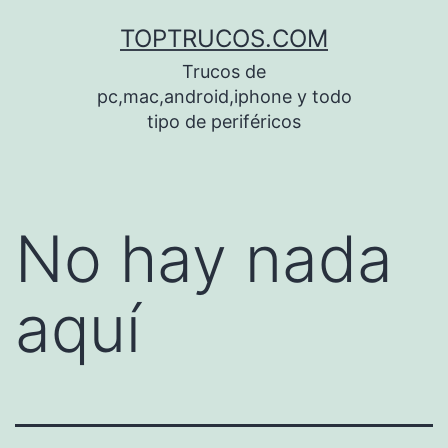
Saltar
TOPTRUCOS.COM
al
Trucos de
contenido
pc,mac,android,iphone y todo
tipo de periféricos
No hay nada
aquí