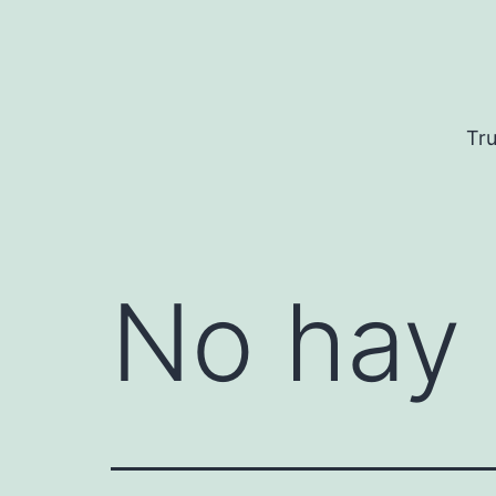
Saltar
al
contenido
Tru
No hay 