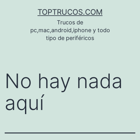
Saltar
TOPTRUCOS.COM
al
Trucos de
contenido
pc,mac,android,iphone y todo
tipo de periféricos
No hay nada
aquí