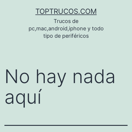
Saltar
TOPTRUCOS.COM
al
Trucos de
contenido
pc,mac,android,iphone y todo
tipo de periféricos
No hay nada
aquí