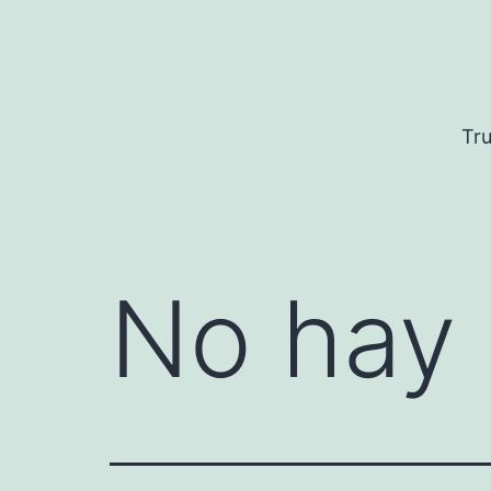
Saltar
al
contenido
Tru
No hay 