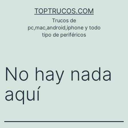
Saltar
TOPTRUCOS.COM
al
Trucos de
contenido
pc,mac,android,iphone y todo
tipo de periféricos
No hay nada
aquí