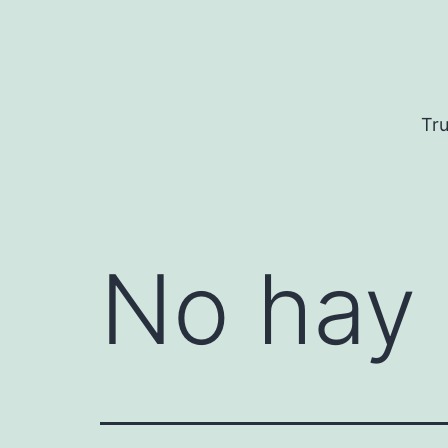
Saltar
al
contenido
Tru
No hay 