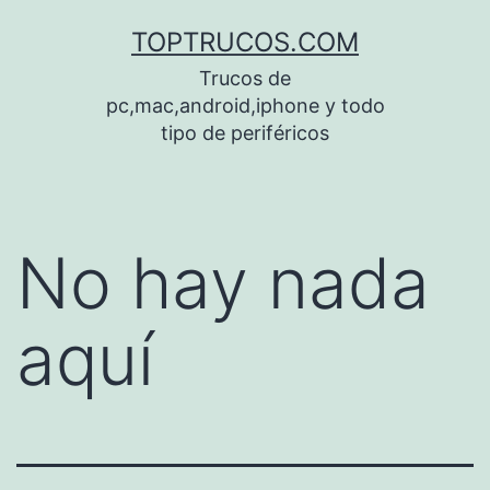
Saltar
TOPTRUCOS.COM
al
Trucos de
contenido
pc,mac,android,iphone y todo
tipo de periféricos
No hay nada
aquí