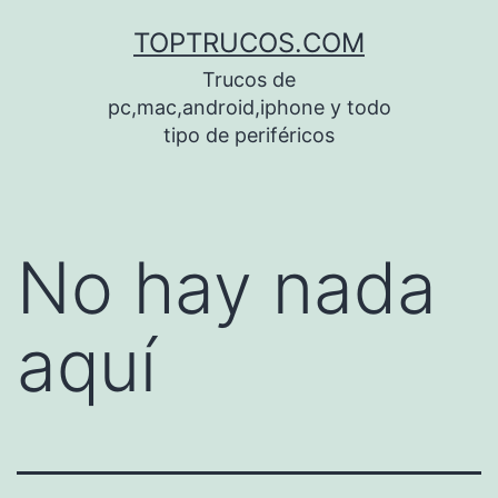
Saltar
TOPTRUCOS.COM
al
Trucos de
contenido
pc,mac,android,iphone y todo
tipo de periféricos
No hay nada
aquí