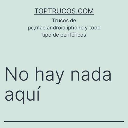
Saltar
TOPTRUCOS.COM
al
Trucos de
contenido
pc,mac,android,iphone y todo
tipo de periféricos
No hay nada
aquí