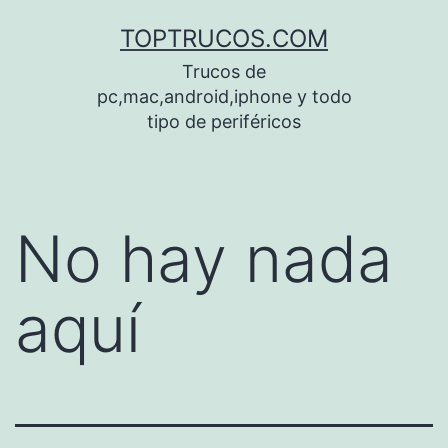
Saltar
TOPTRUCOS.COM
al
Trucos de
contenido
pc,mac,android,iphone y todo
tipo de periféricos
No hay nada
aquí