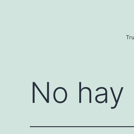
Saltar
al
contenido
Tru
No hay 