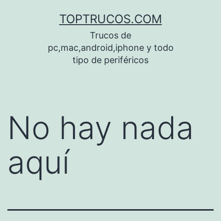
Saltar
TOPTRUCOS.COM
al
Trucos de
contenido
pc,mac,android,iphone y todo
tipo de periféricos
No hay nada
aquí