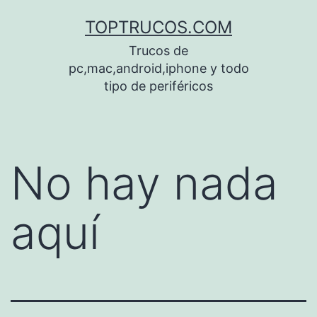
Saltar
TOPTRUCOS.COM
al
Trucos de
contenido
pc,mac,android,iphone y todo
tipo de periféricos
No hay nada
aquí