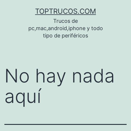
Saltar
TOPTRUCOS.COM
al
Trucos de
contenido
pc,mac,android,iphone y todo
tipo de periféricos
No hay nada
aquí