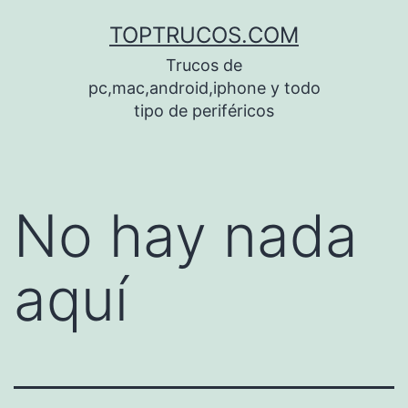
Saltar
TOPTRUCOS.COM
al
Trucos de
contenido
pc,mac,android,iphone y todo
tipo de periféricos
No hay nada
aquí