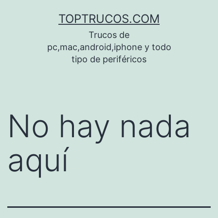
Saltar
TOPTRUCOS.COM
al
Trucos de
contenido
pc,mac,android,iphone y todo
tipo de periféricos
No hay nada
aquí