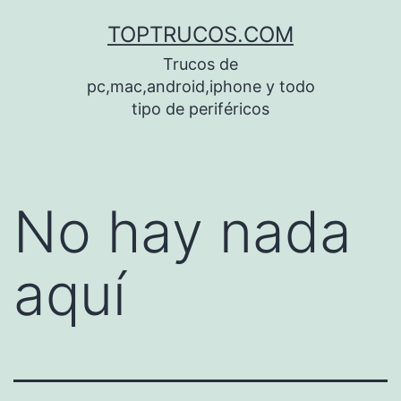
Saltar
TOPTRUCOS.COM
al
Trucos de
contenido
pc,mac,android,iphone y todo
tipo de periféricos
No hay nada
aquí