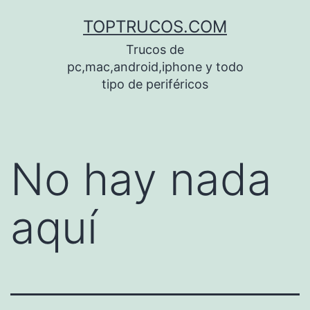
Saltar
TOPTRUCOS.COM
al
Trucos de
contenido
pc,mac,android,iphone y todo
tipo de periféricos
No hay nada
aquí