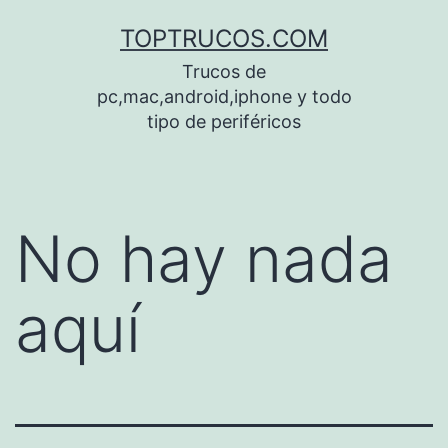
Saltar
TOPTRUCOS.COM
al
Trucos de
contenido
pc,mac,android,iphone y todo
tipo de periféricos
No hay nada
aquí