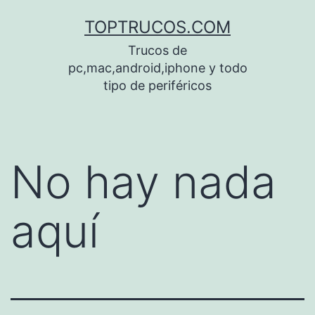
Saltar
TOPTRUCOS.COM
al
Trucos de
contenido
pc,mac,android,iphone y todo
tipo de periféricos
No hay nada
aquí