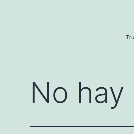
Saltar
al
contenido
Tru
No hay 