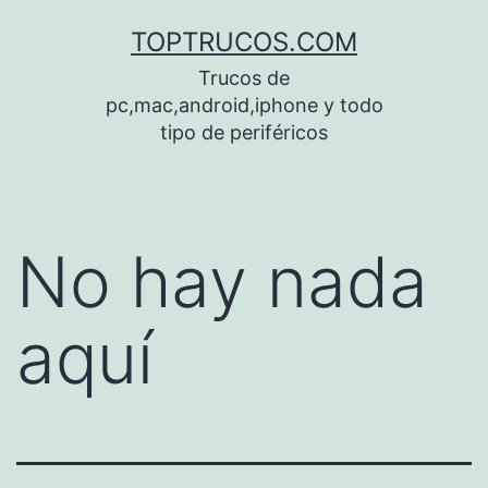
Saltar
TOPTRUCOS.COM
al
Trucos de
contenido
pc,mac,android,iphone y todo
tipo de periféricos
No hay nada
aquí