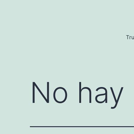
Saltar
al
contenido
Tru
No hay 