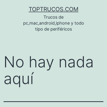
Saltar
TOPTRUCOS.COM
al
Trucos de
contenido
pc,mac,android,iphone y todo
tipo de periféricos
No hay nada
aquí