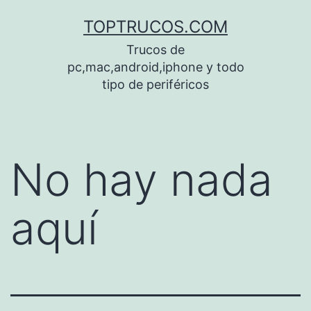
Saltar
TOPTRUCOS.COM
al
Trucos de
contenido
pc,mac,android,iphone y todo
tipo de periféricos
No hay nada
aquí