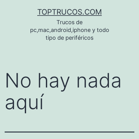
Saltar
TOPTRUCOS.COM
al
Trucos de
contenido
pc,mac,android,iphone y todo
tipo de periféricos
No hay nada
aquí