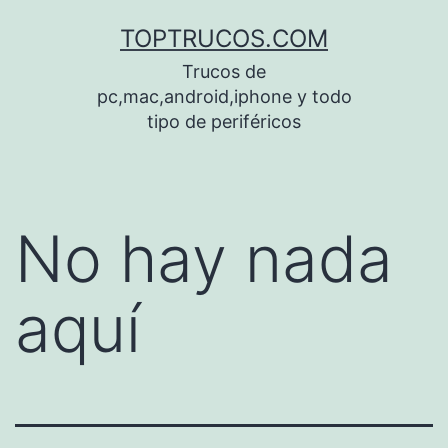
Saltar
TOPTRUCOS.COM
al
Trucos de
contenido
pc,mac,android,iphone y todo
tipo de periféricos
No hay nada
aquí