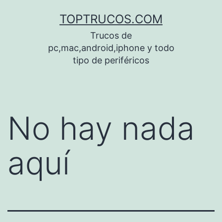
Saltar
TOPTRUCOS.COM
al
Trucos de
contenido
pc,mac,android,iphone y todo
tipo de periféricos
No hay nada
aquí