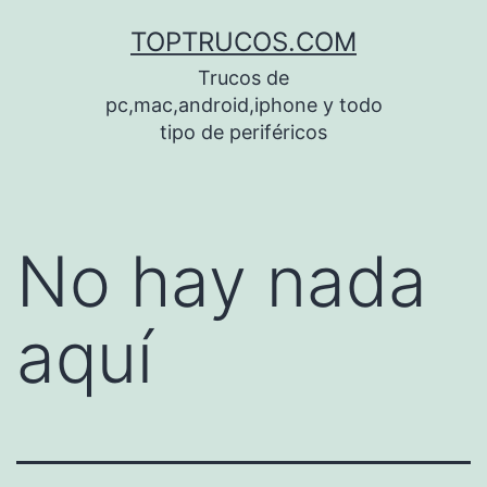
Saltar
TOPTRUCOS.COM
al
Trucos de
contenido
pc,mac,android,iphone y todo
tipo de periféricos
No hay nada
aquí