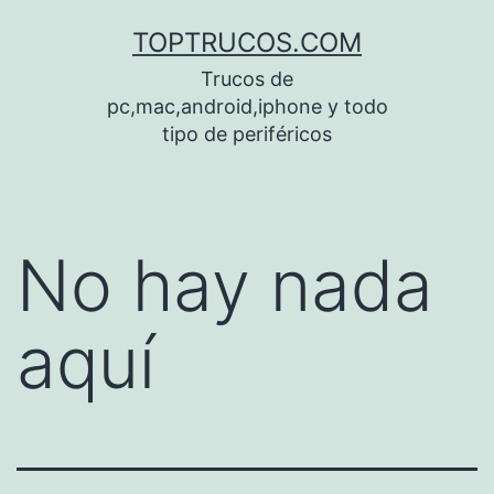
Saltar
TOPTRUCOS.COM
al
Trucos de
contenido
pc,mac,android,iphone y todo
tipo de periféricos
No hay nada
aquí