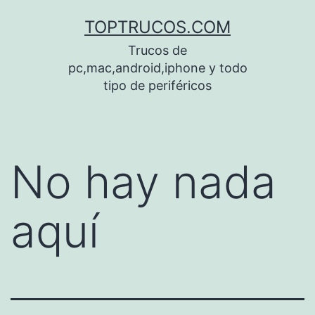
Saltar
TOPTRUCOS.COM
al
Trucos de
contenido
pc,mac,android,iphone y todo
tipo de periféricos
No hay nada
aquí