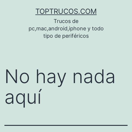
Saltar
TOPTRUCOS.COM
al
Trucos de
contenido
pc,mac,android,iphone y todo
tipo de periféricos
No hay nada
aquí