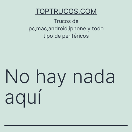
Saltar
TOPTRUCOS.COM
al
Trucos de
contenido
pc,mac,android,iphone y todo
tipo de periféricos
No hay nada
aquí